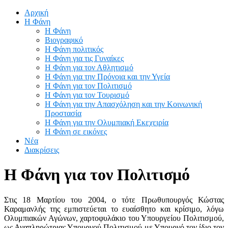
Αρχική
Η Φάνη
Η Φάνη
Βιογραφικό
Η Φάνη πολιτικός
Η Φάνη για τις Γυναίκες
Η Φάνη για τον Αθλητισμό
Η Φάνη για την Πρόνοια και την Υγεία
Η Φάνη για τον Πολιτισμό
Η Φάνη για τον Τουρισμό
Η Φάνη για την Απασχόληση και την Κοινωνική
Προστασία
Η Φάνη για την Ολυμπιακή Εκεχειρία
Η Φάνη σε εικόνες
Νέα
Διακρίσεις
Η Φάνη για τον Πολιτισμό
Στις 18 Μαρτίου του 2004, ο τότε Πρωθυπουργός Κώστας
Καραμανλής της εμπιστεύεται το ευαίσθητο και κρίσιμο, λόγω
Ολυμπιακών Αγώνων, χαρτοφυλάκιο του Υπουργείου Πολιτισμού,
ως Αναπληρώτριας Υπουργού Πολιτισμού με Υπουργό τον ίδιο τον