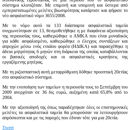
σύστημα κλονιζόταν. Με επιμονή και υπομονή και ύστερα από
εμπεριστατωμένες μελέτες βιωσιμότητας κατάρτισε και ψήφισε το
νέο ασφαλιστικό νόμο 3655/2008.
Με το νόμο αυτό τα 133 διάσπαρτα ασφαλιστικά ταμεία
συγχωνεύτηκαν σε 13, θεσμοθετήθηκε η με διαφάνεια αξιοποίηση
της περιουσίας τους, καθιερώθηκε ο ΑΜΚΑ που είναι μοναδικός
για κάθε ασφαλισμένο, καθιερώθηκε ο έλεγχος συντάξεων και
απροχών μέσω ενός ενιαίου φορέα (ΗΔΙΚΑ) και παρασχέθηκε η
άδεια μητρότητας 6 μηνών στη διάρκεια της οποίας καταβάλλονται
οι βασικές αποδοχές και οι ασφαλιστικές κρατήσεις της
εργαζόμενης μητέρας.
Με τη ριζοσπαστική αυτή μεταρρύθμιση δόθηκε προοπτική 20ετίας
στο ασφαλιστικό σύστημα.
Με την ενοποίηση των ταμείων η περιουσία τους το Σεπτέμβρη του
2009 ανερχόταν σε 36 δις ευρώ, αυξημένη κατά 65,8% από το
2004.
Με την αξιοποίησή της όπως παραδέχτηκαν όλες οι επιστημονικές
μελέτες τα ασφαλιστικά ταμεία θα μπορούσαν να λειτουργήσουν
απρόσκοπτα και με τις παροχές που έδιναν τότε για μια 20ετία.
Tweet