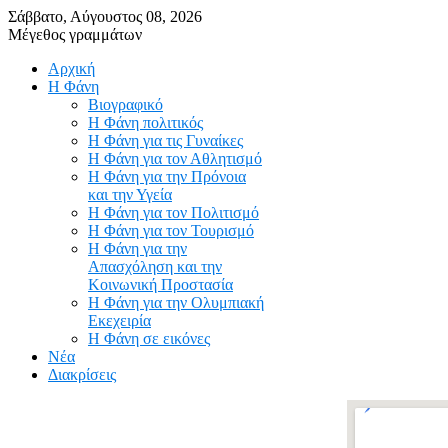
Σάββατο, Αύγουστος 08, 2026
Μέγεθος γραμμάτων
Αρχική
Η Φάνη
Βιογραφικό
Η Φάνη πολιτικός
Η Φάνη για τις Γυναίκες
Η Φάνη για τον Αθλητισμό
Η Φάνη για την Πρόνοια
και την Υγεία
Η Φάνη για τον Πολιτισμό
Η Φάνη για τον Τουρισμό
Η Φάνη για την
Απασχόληση και την
Κοινωνική Προστασία
Η Φάνη για την Ολυμπιακή
Εκεχειρία
Η Φάνη σε εικόνες
Νέα
Διακρίσεις