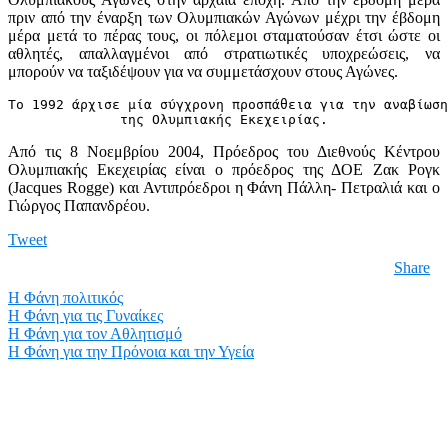
πριν από την έναρξη των Ολυμπιακών Αγώνων μέχρι την έβδομη
μέρα μετά το πέρας τους, οι πόλεμοι σταματούσαν έτσι ώστε οι
αθλητές, απαλλαγμένοι από στρατιωτικές υποχρεώσεις, να
μπορούν να ταξιδέψουν για να συμμετάσχουν στους Αγώνες.
Το 1992 άρχισε μία σύγχρονη προσπάθεια για την αναβίωση
της Ολυμπιακής Εκεχειρίας.
Από τις 8 Νοεμβρίου 2004, Πρόεδρος του Διεθνούς Κέντρου
Ολυμπιακής Εκεχειρίας είναι ο πρόεδρος της ΔΟΕ Ζακ Ρογκ
(Jacques Rogge) και Αντιπρόεδροι η Φάνη Πάλλη- Πετραλιά και ο
Γιώργος Παπανδρέου.
Tweet
Share
Η Φάνη πολιτικός
Η Φάνη για τις Γυναίκες
Η Φάνη για τον Αθλητισμό
Η Φάνη για την Πρόνοια και την Υγεία